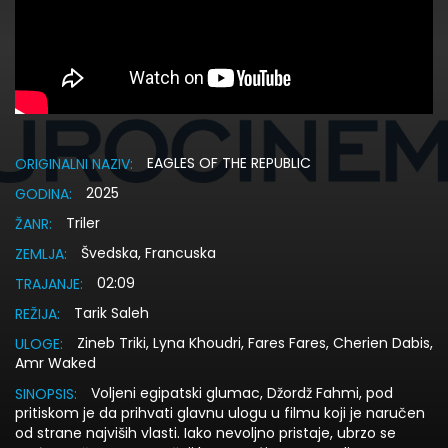
EAGLES OF THE REPUBLIC
ORIGINALNI NAZIV:
2025
GODINA:
Triler
ŽANR:
Švedska, Francuska
ZEMLJA:
02:09
TRAJANJE:
Tarik Saleh
REŽIJA:
Zineb Triki, Lyna Khoudri, Fares Fares, Cherien Dabis,
ULOGE:
Amr Waked
Voljeni egipatski glumac, Džordž Fahmi, pod
SINOPSIS:
pritiskom je da prihvati glavnu ulogu u filmu koji je naručen
od strane najviših vlasti. Iako nevoljno pristaje, ubrzo se