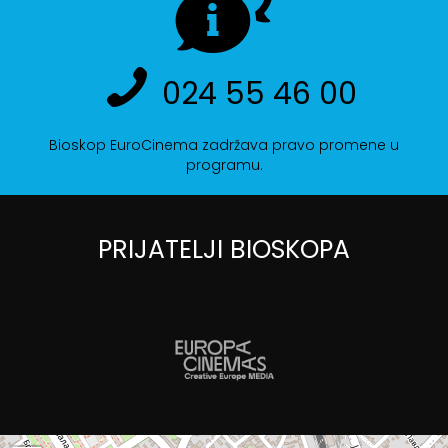
024 55 46 00
Bioskop EuroCinema zadržava pravo promene u
programu.
PRIJATELJI BIOSKOPA