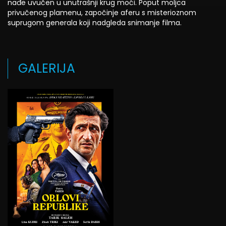
nađe uvučen u unutrašnji krug moći. Poput moljca
privučenog plamenu, započinje aferu s misterioznom
suprugom generala koji nadgleda snimanje filma.
GALERIJA