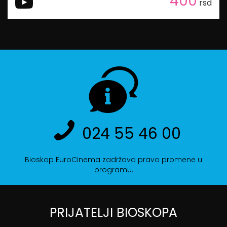
400
rsd
024 55 46 00
Bioskop EuroCinema zadržava pravo promene u
programu.
PRIJATELJI BIOSKOPA