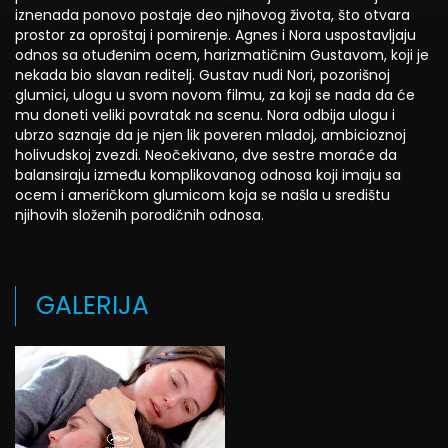
iznenada ponovo postaje deo njihovog života, što otvara
prostor za oproštaj i pomirenje. Agnes i Nora uspostavljaju
odnos sa otuđenim ocem, harizmatičnim Gustavom, koji je
nekada bio slavan reditelj. Gustav nudi Nori, pozorišnoj
glumici, ulogu u svom novom filmu, za koji se nada da će
mu doneti veliki povratak na scenu. Nora odbija ulogu i
ubrzo saznaje da je njen lik poveren mladoj, ambicioznoj
holivudskoj zvezdi. Neočekivano, dve sestre moraće da
balansiraju između komplikovanog odnosa koji imaju sa
ocem i američkom glumicom koja se našla u središtu
njihovih složenih porodičnih odnosa.
GALERIJA