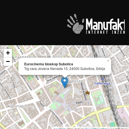
+
−
×
Eurocinema bioskop Subotica
Trg cara Jovana Nenada 15, 24000 Subotica, Srbija
| Map data ©
contributors