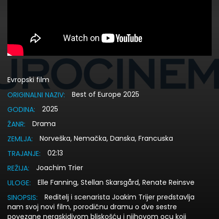
Evropski film
Best of Europe 2025
ORIGINALNI NAZIV:
2025
GODINA:
Drama
ŽANR:
Norveška, Nemačka, Danska, Francuska
ZEMLJA:
02:13
TRAJANJE:
Joachim Trier
REŽIJA:
Elle Fanning, Stellan Skarsgård, Renate Reinsve
ULOGE:
Reditelj i scenarista Joakim Trijer predstavlja
SINOPSIS:
nam svoj novi film, porodičnu dramu o dve sestre
povezane neraskidivom bliskošću i njihovom ocu koji