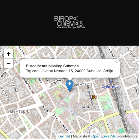
+
−
×
Eurocinema bioskop Subotica
Trg cara Jovana Nenada 15, 24000 Subotica, Srbija
| Map data ©
contributors
Leaflet
OpenStreetMap