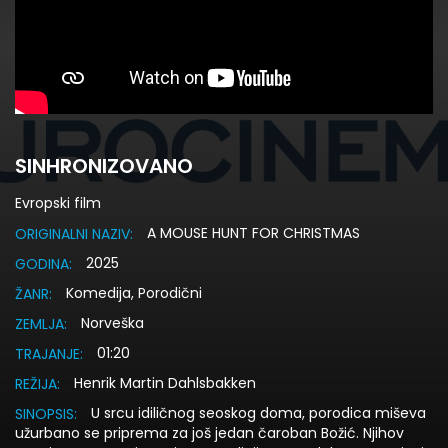
SINHRONIZOVANO
Evropski film
A MOUSE HUNT FOR CHRISTMAS
ORIGINALNI NAZIV:
2025
GODINA:
Komedija, Porodični
ŽANR:
Norveška
ZEMLJA:
01:20
TRAJANJE:
Henrik Martin Dahlsbakken
REŽIJA:
U srcu idiličnog seoskog doma, porodica miševa
SINOPSIS:
užurbano se priprema za još jedan čaroban Božić. Njihov