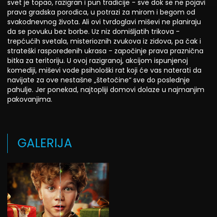
svet je topao, razigran i pun tradicije - sve dok se ne pojavi
prava gradska porodica, u potrazi za mirom i begom od
svakodnevnog života. Ali ovi tvrdoglavi miševi ne planiraju
da se povuku bez borbe. Uz niz domišljatih trikova -
trepćućih svetala, misterioznih zvukova iz zidova, pa čak i
strateški raspoređenih ukrasa - započinje prava praznična
bitka za teritoriju. U ovoj razigranoj, akcijom ispunjenoj
komediji, miševi vode psihološki rat koji će vas naterati da
navijate za ove nestašne „štetočine“ sve do poslednje
pahulje. Jer ponekad, najtopliji domovi dolaze u najmanjim
pakovanjima.
GALERIJA