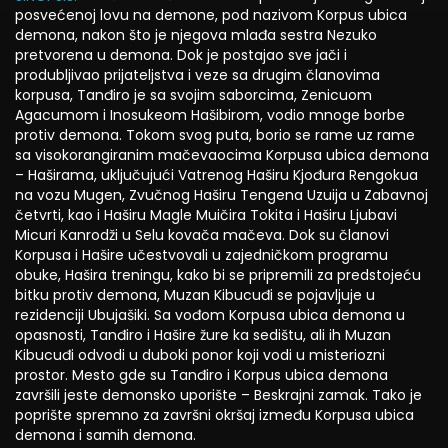
posvećenoj lovu na demone, pod nazivom Korpus ubica
demona, nakon što je njegova mlađa sestra Nezuko
pretvorena u demona. Dok je postajao sve jači i
produbljivao prijateljstva i veze sa drugim članovima
korpusa, Tanđiro je sa svojim saborcima, Zenicuom
Agacumom i Inosukeom Hašibirom, vodio mnoge borbe
protiv demona. Tokom svog puta, borio se rame uz rame
sa visokorangiranim mačevaocima Korpusa ubica demona
– Haširama, uključujući Vatrenog Haširu Kjođura Rengokua
na vozu Mugen, Zvučnog Haširu Tengena Uzuija u Zabavnoj
četvrti, kao i Haširu Magle Muičira Tokita i Haširu Ljubavi
Micuri Kanrodži u Selu kovača mačeva. Dok su članovi
Korpusa i Hašire učestvovali u zajedničkom programu
obuke, Hašira treningu, kako bi se pripremili za predstojeću
bitku protiv demona, Muzan Kibucuđi se pojavljuje u
rezidenciji Ubujašiki. Sa vođom Korpusa ubica demona u
opasnosti, Tanđiro i Hašire žure ka sedištu, ali ih Muzan
Kibucuđi odvodi u duboki ponor koji vodi u misteriozni
prostor. Mesto gde su Tanđiro i Korpus ubica demona
završili jeste demonsko uporište – Beskrajni zamak. Tako je
poprište spremno za završni okršaj između Korpusa ubica
demona i samih demona.