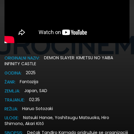
DEMON SLAYER: KIMETSU NO YAIBA
ORIGINALNI NAZIV:
INFINITY CASTLE
2025
GODINA:
Fantazija
ŽANR:
Japan, SAD
ZEMLJA:
02:35
TRAJANJE:
Haruo Sotozaki
REŽIJA:
Natsuki Hanae, Yoshitsugu Matsuoka, Hiro
ULOGE:
Shimono, Akari Kitô
Dečak Tanđiro Kamado pridružuje se organizaciji
SINOPSIS: