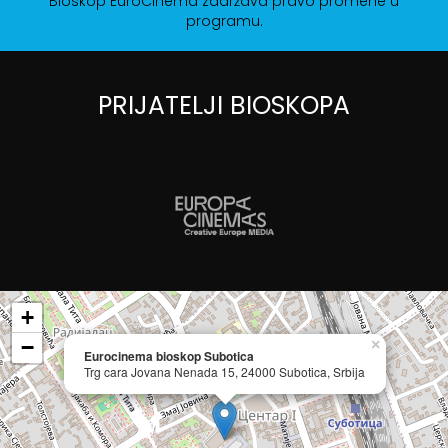
Bioskop EuroCinema zadržava pravo promene u
programu.
PRIJATELJI BIOSKOPA
+
−
×
Eurocinema bioskop Subotica
Trg cara Jovana Nenada 15, 24000 Subotica, Srbija