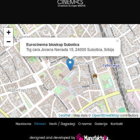
+
−
×
Eurocinema bioskop Subotica
Trg cara Jovana Nenada 15, 24000 Subotica, Srbija
| Map data ©
contributors
Leaflet
OpenStreetMap
Naslovna
Filmovi
Vesti / Događaji
O nama
Galerija
Kontakt
designed and developed by