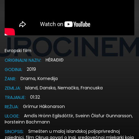
Evropski film
HÉRAÐIÐ
ORIGINALNI NAZIV:
2019
GODINA:
Drama, Komedija
ŽANR:
Island, Danska, Nemačka, Francuska
ZEMLJA:
01:32
TRAJANJE:
Grímur Hákonarson
REŽIJA:
Arndís Hrönn Egilsdóttir, Sveinn Ólafur Gunnarsson,
ULOGE:
Þorsteinn Bachmann
Smešten u maloj islandskoj poljoprivrednoj
SINOPSIS:
zajednici, film Okrug govori o Ingi, sredovečnoj mlekarki koja