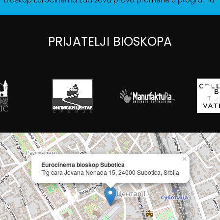
PRIJATELJI BIOSKOPA
×
Eurocinema bioskop Subotica
Trg cara Jovana Nenada 15, 24000 Subotica, Srbija