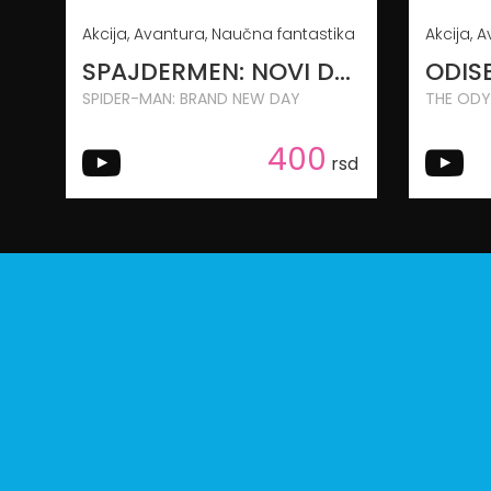
Akcija, Avantura, Naučna fantastika
SPAJDERMEN: NOVI DAN
ODIS
SPIDER-MAN: BRAND NEW DAY
THE ODY
400
rsd