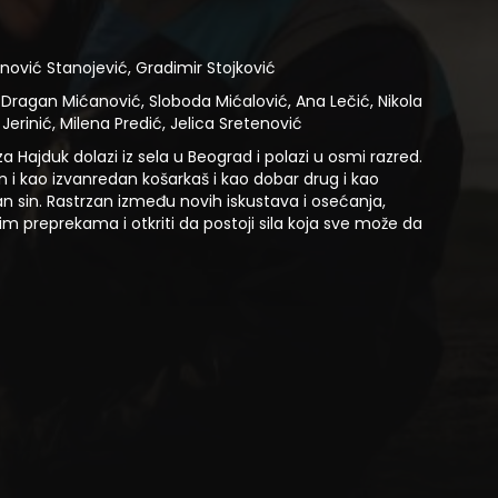
inović Stanojević, Gradimir Stojković
Dragan Mićanović, Sloboda Mićalović, Ana Lečić, Nikola
Jerinić, Milena Predić, Jelica Sretenović
za Hajduk dolazi iz sela u Beograd i polazi u osmi razred.
 i kao izvanredan košarkaš i kao dobar drug i kao
n sin. Rastrzan između novih iskustava i osećanja,
im preprekama i otkriti da postoji sila koja sve može da