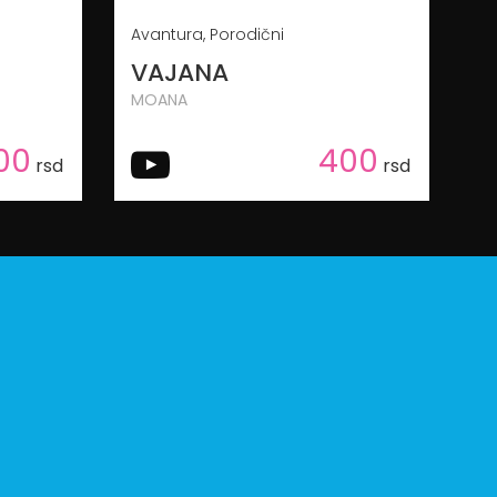
Avantura, Porodični
VAJANA
MOANA
00
400
rsd
rsd