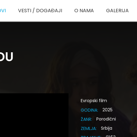
OVI
VESTI / DOGAĐAJI
O NAMA
GALERIJA
DU
Evropski film
2025
GODINA:
Porodični
ŽANR:
Srbija
ZEMLJA: