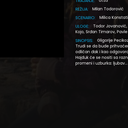
01:53
TRAJANJE:
Milan Todorović
REŽIJA:
Milica Konstat
SCENARIO:
Todor Jovanović, 
ULOGE:
Kojo, Srđan Timarov, Pavle 
Gligorije Peciko
SINOPSIS:
Trudi se da bude prihvaćen
odličan đak i kao odgovora
Hajduk će se nositi sa razn
promeni i uzburka: ljubav...