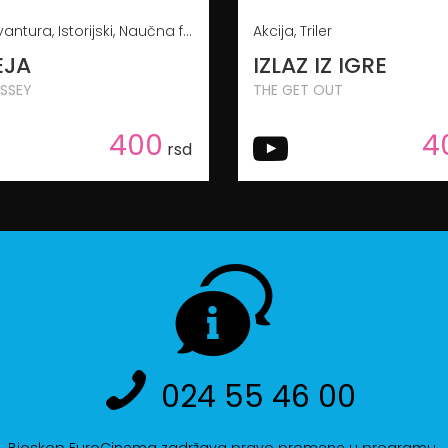
Akcija, Avantura, Istorijski, Naučna fantastika
Akcija, Triler
EJA
IZLAZ IZ IGRE
SSEY
THE GET OUT
400
4
rsd
024 55 46 00
Bioskop EuroCinema zadržava pravo promene u programu.